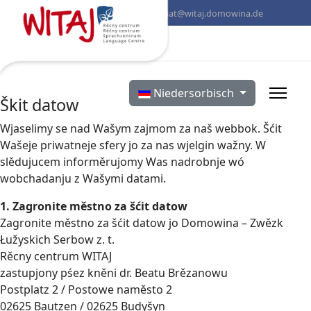
+49 (0) 3591 55 04 00
sekretariat@witaj.domowina.de
Select your language
Niedersorbisch
Škit datow
Wjaselimy se nad Wašym zajmom za naš webbok. Šćit
Wašeje priwatneje sfery jo za nas wjelgin wažny. W
slědujucem informěrujomy Was nadrobnje wó
wobchadanju z Wašymi datami.
1. Zagronite městno za šćit datow
Zagronite městno za šćit datow jo Domowina – Zwězk
Łužyskich Serbow z. t.
Rěcny centrum WITAJ
zastupjony pśez kněni dr. Beatu Brězanowu
Postplatz 2 / Postowe naměsto 2
02625 Bautzen / 02625 Budyšyn