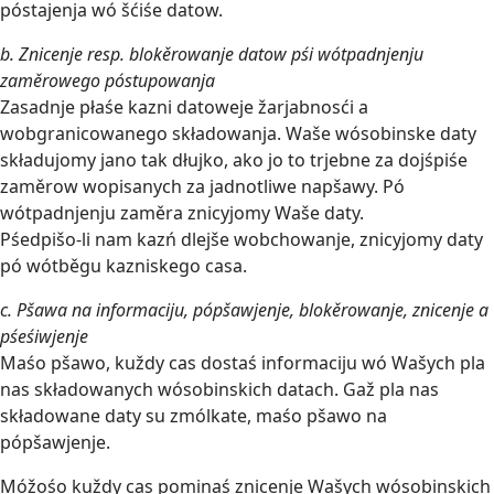
póstajenja wó šćiśe datow.
b. Znicenje resp. blokěrowanje datow pśi wótpadnjenju
zaměrowego póstupowanja
Zasadnje płaśe kazni datoweje žarjabnosći a
wobgranicowanego składowanja. Waše wósobinske daty
składujomy jano tak dłujko, ako jo to trjebne za dojśpiśe
zaměrow wopisanych za jadnotliwe napšawy. Pó
wótpadnjenju zaměra znicyjomy Waše daty.
Pśedpišo-li nam kazń dlejše wobchowanje, znicyjomy daty
pó wótběgu kazniskego casa.
c. Pšawa na informaciju, pópšawjenje, blokěrowanje, znicenje a
pśeśiwjenje
Maśo pšawo, kuždy cas dostaś informaciju wó Wašych pla
nas składowanych wósobinskich datach. Gaž pla nas
składowane daty su zmólkate, maśo pšawo na
pópšawjenje.
Móžośo kuždy cas pominaś znicenje Wašych wósobinskich