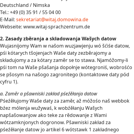
Deutschland / Nimska
Tel.: +49 (0) 35 91 / 55 04 00
E-Mail:
sekretariat@witaj.domowina.de
Webseite: www.witaj-sprachzentrum.de
2. Zasady zběranja a składowanja Wašych datow
Wujasnijomy Wam w našom wuzjawjenju wó šćiśe datow,
pśi kótarych tšojenjach Waše daty zezběrajomy a
składujomy a za kótary zaměr se to stawa. Njamóžomy-li
pśi tom na Waše pšašanja dopołnje wótegroniś, wobrośćo
se pšosym na našogo zagronitego (kontaktowe daty pód
cyfru 1).
a. Zaměr a pšawniski zakład pśeźěłanja datow
Pśeźěłujomy Waše daty za zaměr, až móžośo naš webbok
bźez mólenja wužywaś, k wobźěłanju Wašych
napšašowanjow ako teke za rědowanje z Wami
wótzamknjonych dogronow. Pšawniski zakład za
pśeźěłanje datow jo artikel 6 wótstawk 1 zakładnego