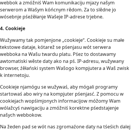
webbok a zmóžniś Wam komunikaciju mjazy našym
serwerom a Wašym kóńcnym rědom. Za to slědne jo
wósebnje pśeźěłanje Wašeje IP-adrese trjebne.
4. Cookieje
Wužywamy tak pomjenjone „cookieje“. Cookieje su małe
tekstowe dataje, kótarež se pśenjasu wót serwera
webboka na Wašu twardu platu. Pśez to dostawamy
awtomatiski wěste daty ako na pś. IP-adresu, wužywany
browser, źěłański system Wašogo kompjutera a Waš zwisk
k internetoju.
Cookieje njamógu se wužywaś, aby mógali programy
startowaś abo wiry na kompjuter pśenjasć. Z pomocu w
cookiejach wopśimjonych informacijow móžomy Wam
wólažcyś nawigaciju a zmóžniś korektne pśedstajenje
našych webbokow.
Na žeden pad se wót nas zgromaźone daty na tśeśich dalej