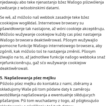
njedawaju abo teke njenastanjo bźez Wašogo pśizwólenja
zwězanje z wósobinskimi datami.
Se wě, až móžośo naš webbok zasadnje teke bźez
cookiejow woglědaś. Internetowe browsery su
pšawidłownje tak nastajone, až wóni cookieje akceptěruju.
Móžośo wužywanje cookiejow kuždy cas pśez nastajenja
Wašogo browsera deaktiwěrowaś. Pšosym wužywajśo
pomocne funkcije Wašogo internetowego browsera, aby
zgónili, kak móžośo toś te nastajenja změniś. Pšosym
źiwajśo na to, až jadnotliwe funkcije našogo webboka snaź
njefunkcioněruju, gaž sćo wužywanje cookiejow
deaktiwěrowali.
5. Napšašowanja pśez mejlku
Pśiźośo pśez mejlku do kontakta z nami, zběramy a
składujomy Waše pśi tom pódane daty k zaměroju
wobźěłanja napšašowanja a ewentualnje slědujucych
pšašanjow. Pśi tom wuchadamy z togo, až pśigłosujuśo