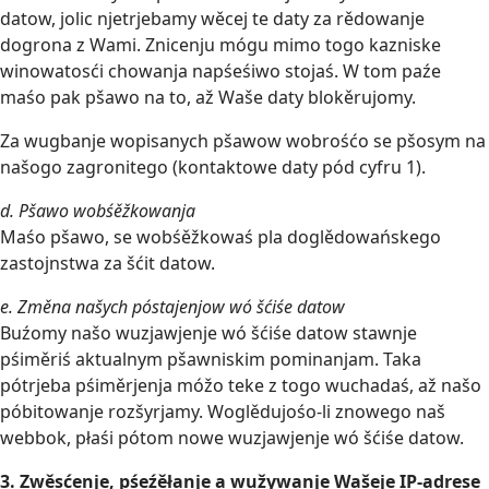
datow, jolic njetrjebamy wěcej te daty za rědowanje
dogrona z Wami. Znicenju mógu mimo togo kazniske
winowatosći chowanja napśeśiwo stojaś. W tom paźe
maśo pak pšawo na to, až Waše daty blokěrujomy.
Za wugbanje wopisanych pšawow wobrośćo se pšosym na
našogo zagronitego (kontaktowe daty pód cyfru 1).
d. Pšawo wobśěžkowanja
Maśo pšawo, se wobśěžkowaś pla doglědowańskego
zastojnstwa za šćit datow.
e. Změna našych póstajenjow wó šćiśe datow
Buźomy našo wuzjawjenje wó šćiśe datow stawnje
pśiměriś aktualnym pšawniskim pominanjam. Taka
pótrjeba pśiměrjenja móžo teke z togo wuchadaś, až našo
póbitowanje rozšyrjamy. Woglědujośo-li znowego naš
webbok, płaśi pótom nowe wuzjawjenje wó šćiśe datow.
3. Zwěsćenje, pśeźěłanje a wužywanje Wašeje IP-adrese