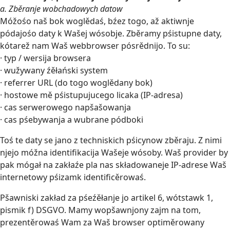
a. Zběranje wobchadowych datow
Móžośo naš bok woglědaś, bźez togo, až aktiwnje
pódajośo daty k Wašej wósobje. Zběramy pśistupne daty,
kótarež nam Waš webbrowser pósrědnijo. To su:
· typ / wersija browsera
· wužywany źěłański system
· referrer URL (do togo woglědany bok)
· hostowe mě pśistupujucego licaka (IP-adresa)
· cas serwerowego napšašowanja
· cas pśebywanja a wubrane pódboki
Toś te daty se jano z techniskich pśicynow zběraju. Z nimi
njejo móžna identifikacija Wašeje wósoby. Waš provider by
pak mógał na zakłaźe pla nas składowaneje IP-adrese Waš
internetowy pśizamk identificěrowaś.
Pšawniski zakład za pśeźěłanje jo artikel 6, wótstawk 1,
pismik f) DSGVO. Mamy wopšawnjony zajm na tom,
prezentěrowaś Wam za Waš browser optiměrowany